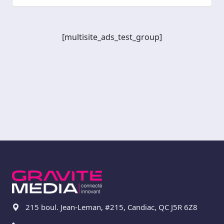
[multisite_ads_test_group]
215 boul. Jean-Leman, #215, Candiac, QC J5R 6Z8